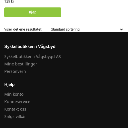
139
kr
Kjøp
Viser det ene resultatet
Sykkelbutikken i Vågsbyd
Sykkelbutikken i Vågsbygd AS
Mine bestillinger
Personvern
Hjelp
Min konto
Kundeservice
Kontakt oss
Salgs vilkår