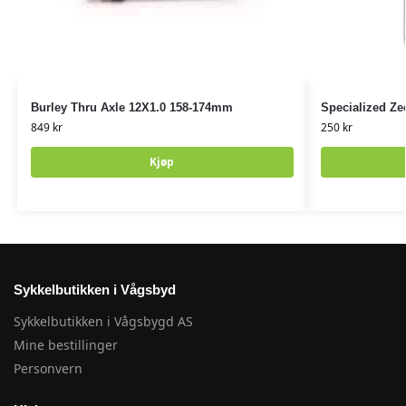
Burley Thru Axle 12X1.0 158-174mm
Specialized Zee
849
kr
250
kr
Kjøp
Sykkelbutikken i Vågsbyd
Sykkelbutikken i Vågsbygd AS
Mine bestillinger
Personvern