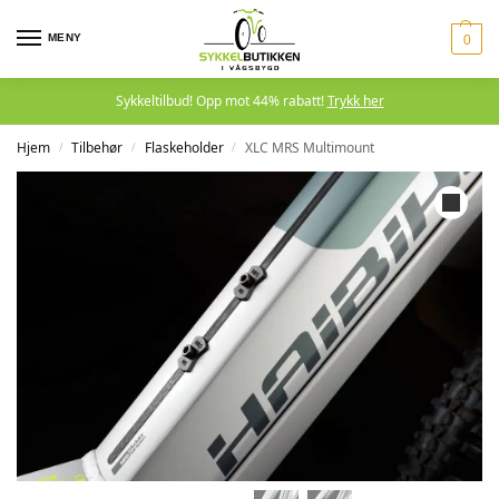
MENY
0
Sykkeltilbud! Opp mot 44% rabatt!
Trykk her
Hjem
Tilbehør
Flaskeholder
XLC MRS Multimount
/
/
/