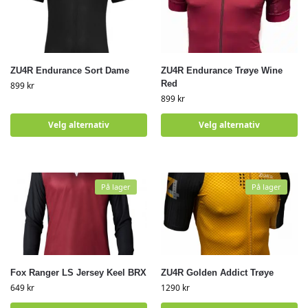
ZU4R Endurance Sort Dame
ZU4R Endurance Trøye Wine
Red
899
kr
899
kr
Velg alternativ
Velg alternativ
På lager
På lager
Fox Ranger LS Jersey Keel BRX
ZU4R Golden Addict Trøye
649
kr
1290
kr