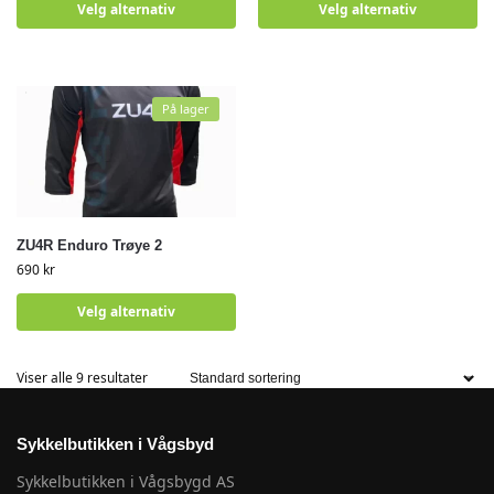
Velg alternativ
Velg alternativ
På lager
ZU4R Enduro Trøye 2
690
kr
Velg alternativ
Viser alle 9 resultater
Sykkelbutikken i Vågsbyd
Sykkelbutikken i Vågsbygd AS