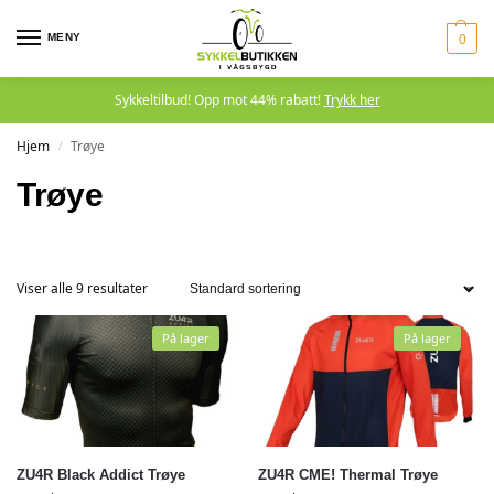
MENY
0
Sykkeltilbud! Opp mot 44% rabatt!
Trykk her
Hjem
Trøye
/
Trøye
Viser alle 9 resultater
På lager
På lager
ZU4R Black Addict Trøye
ZU4R CME! Thermal Trøye