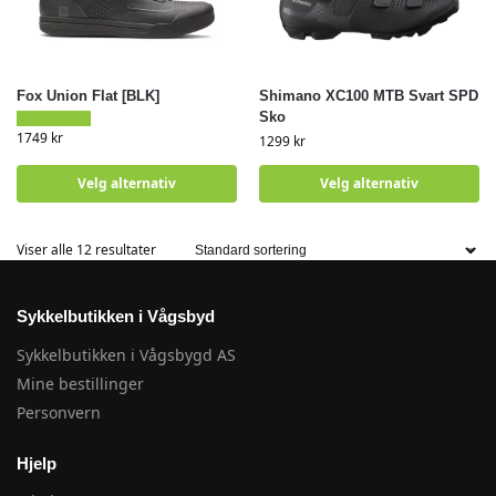
Fox Union Flat [BLK]
Shimano XC100 MTB Svart SPD
Sko
1749
kr
1299
kr
Velg alternativ
Velg alternativ
Viser alle 12 resultater
Sykkelbutikken i Vågsbyd
Sykkelbutikken i Vågsbygd AS
Mine bestillinger
Personvern
Hjelp