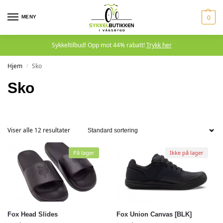
MENY
0
Sykkeltilbud! Opp mot 44% rabatt!
Trykk her
Hjem
Sko
/
Sko
Viser alle 12 resultater
På lager
Ikke på lager
Fox Head Slides
Fox Union Canvas [BLK]