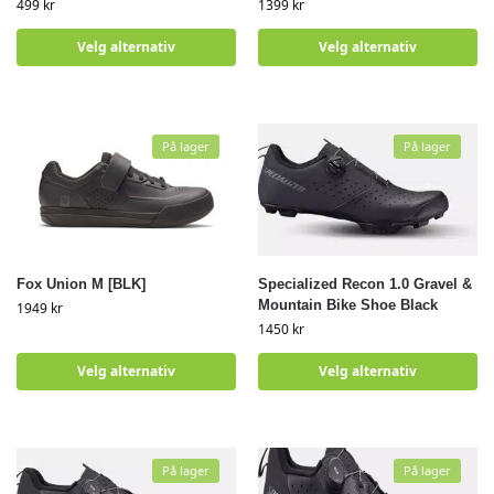
499
kr
1399
kr
Velg alternativ
Velg alternativ
På lager
På lager
Fox Union M [BLK]
Specialized Recon 1.0 Gravel &
Mountain Bike Shoe Black
1949
kr
1450
kr
Velg alternativ
Velg alternativ
På lager
På lager