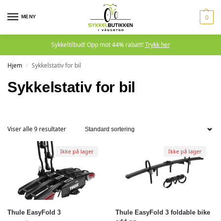
MENY
0
Sykkeltilbud! Opp mot 44% rabatt!
Trykk her
Hjem
Sykkelstativ for bil
/
Sykkelstativ for bil
Viser alle 9 resultater
Ikke på lager
Ikke på lager
Thule EasyFold 3
Thule EasyFold 3 foldable bike