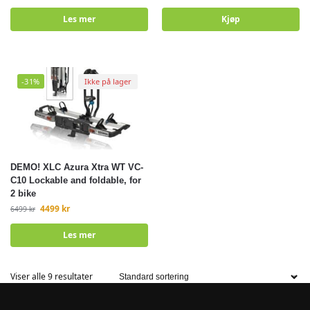
Les mer
Kjøp
-31%
Ikke på lager
DEMO! XLC Azura Xtra WT VC-
C10 Lockable and foldable, for
2 bike
4499
kr
6499
kr
Les mer
Viser alle 9 resultater