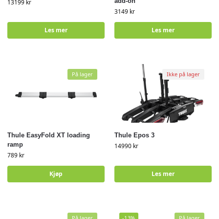
add-on
13199
kr
3149
kr
Les mer
Les mer
På lager
Ikke på lager
Thule EasyFold XT loading
Thule Epos 3
ramp
14990
kr
789
kr
Kjøp
Les mer
På lager
-13%
På lager