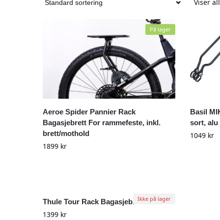
Viser al
På lager
Aeroe Spider Pannier Rack
Basil MI
Bagasjebrett For rammefeste, inkl.
sort, alu
brett/mothold
1049
kr
1899
kr
Ikke på lager
Thule Tour Rack Bagasjebrett
1399
kr