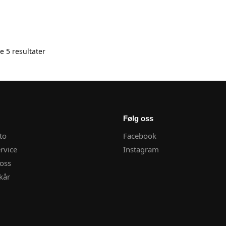
le 5 resultater
Følg oss
to
Facebook
rvice
Instagram
oss
kår