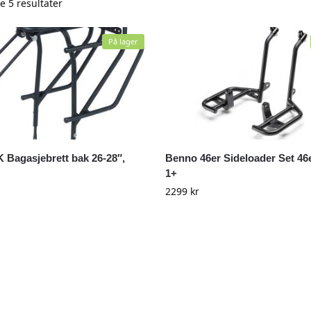
le 5 resultater
På lager
K Bagasjebrett bak 26-28″,
Benno 46er Sideloader Set 4
1+
2299
kr