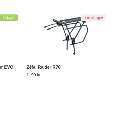
På lager
Ikke på lager
6er EVO
Zéfal Raider R70
1199
kr