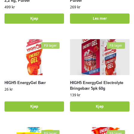
2,2 kg, Pulver
Pulver
499
kr
269
kr
Kjøp
Les mer
På lager
På lager
HIGH5 EnergyGel Bær
HIGH5 EnergyGel Electrolyte
Bringebær 5pk 60g
26
kr
139
kr
Kjøp
Kjøp
På lager
På lager