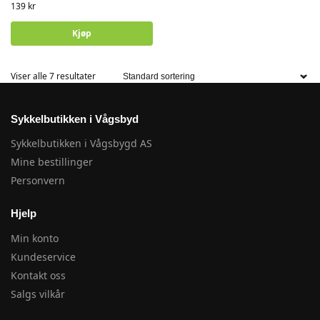
139
kr
Kjøp
Viser alle 7 resultater
Sykkelbutikken i Vågsbyd
Sykkelbutikken i Vågsbygd AS
Mine bestillinger
Personvern
Hjelp
Min konto
Kundeservice
Kontakt oss
Salgs vilkår