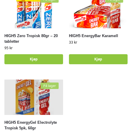
HIGH5 Zero Tropisk 80gr – 20
HIGH5 EnergyBar Karamell
tabletter
33
kr
95
kr
Kjøp
Kjøp
På lager
HIGH5 EnergyGel Electrolyte
Tropisk 5pk, 60gr