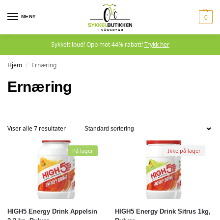
MENY
0
Sykkeltilbud! Opp mot 44% rabatt!
Trykk her
Hjem
Ernæring
/
Ernæring
Viser alle 7 resultater
På lager
Ikke på lager
HIGH5 Energy Drink Appelsin
HIGH5 Energy Drink Sitrus 1kg,