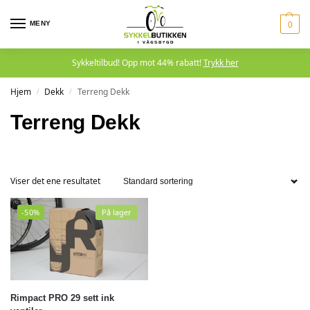
MENY
0
Sykkeltilbud! Opp mot 44% rabatt!
Trykk her
Hjem
Dekk
Terreng Dekk
/
/
Terreng Dekk
Viser det ene resultatet
-50%
På lager
Rimpact PRO 29 sett ink