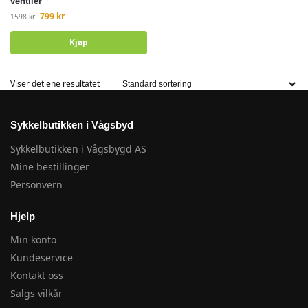
ventiler
799
kr
1598
kr
Kjøp
Viser det ene resultatet
Sykkelbutikken i Vågsbyd
Sykkelbutikken i Vågsbygd AS
Mine bestillinger
Personvern
Hjelp
Min konto
Kundeservice
Kontakt oss
Salgs vilkår