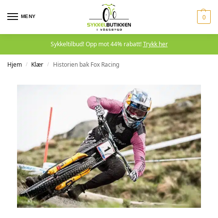
MENY
0
Sykkeltilbud! Opp mot 44% rabatt!
Trykk her
Hjem
Klær
Historien bak Fox Racing
/
/