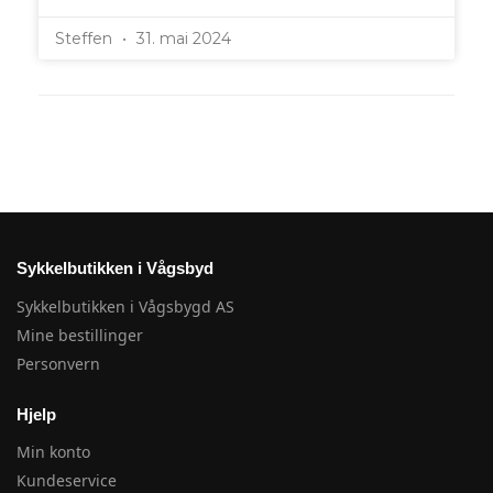
Steffen
31. mai 2024
Sykkelbutikken i Vågsbyd
Sykkelbutikken i Vågsbygd AS
Mine bestillinger
Personvern
Hjelp
Min konto
Kundeservice