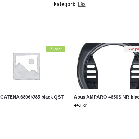
Kategori:
Lås
På lager
Ikke på
 CATENA 6806K/85 black QST
Abus AMPARO 4650S NR bla
r
449
kr