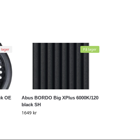
 lager
På lager
ck OE
Abus BORDO Big XPlus 6000K/120
black SH
1649
kr