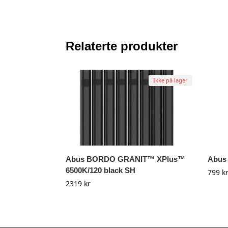
Relaterte produkter
Ikke på lager
Abus BORDO GRANIT™ XPlus™
Abus
6500K/120 black SH
799
k
2319
kr