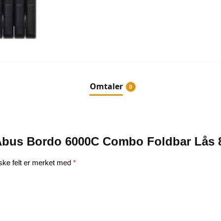
Omtaler
0
e “Abus Bordo 6000C Combo Foldbar Lås 
iske felt er merket med
*