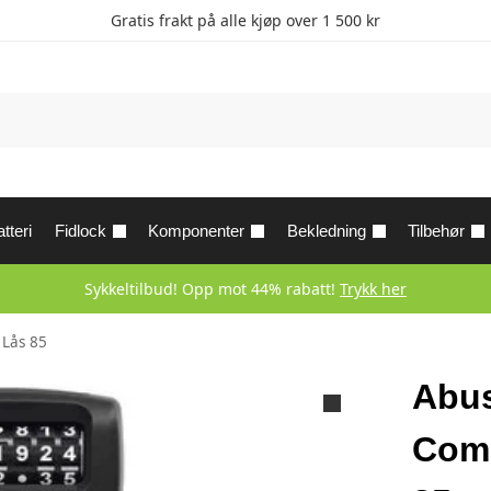
Gratis frakt på alle kjøp over 1 500 kr
tteri
Fidlock
Komponenter
Bekledning
Tilbehør
Sykkeltilbud! Opp mot 44% rabatt!
Trykk her
Lås 85
Abu
Comb