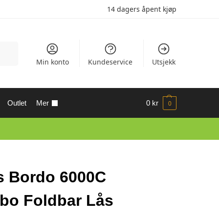
14 dagers åpent kjøp
Søk
Min konto
Kundeservice
Utsjekk
Outlet
Mer
0
kr
0
s Bordo 6000C
o Foldbar Lås