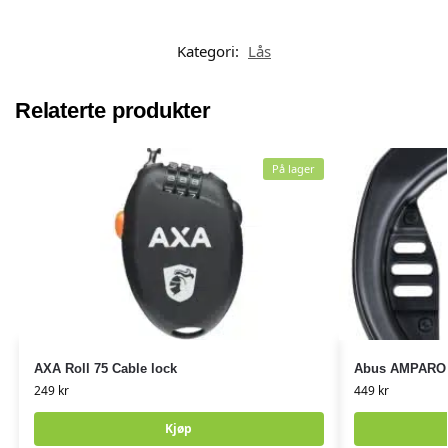
Kategori:
Lås
Relaterte produkter
På lager
AXA Roll 75 Cable lock
Abus AMPARO 
249
kr
449
kr
Kjøp