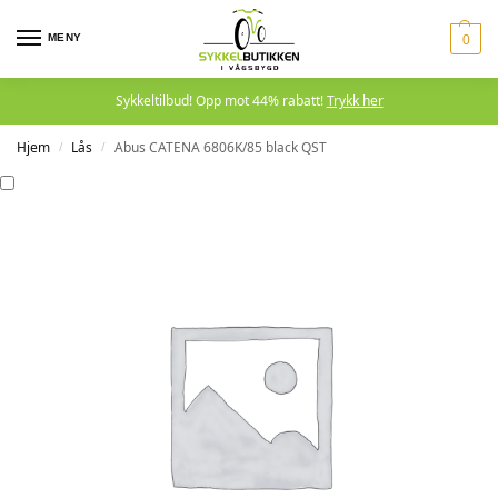
MENY
0
Sykkeltilbud! Opp mot 44% rabatt!
Trykk her
Hjem
Lås
Abus CATENA 6806K/85 black QST
/
/