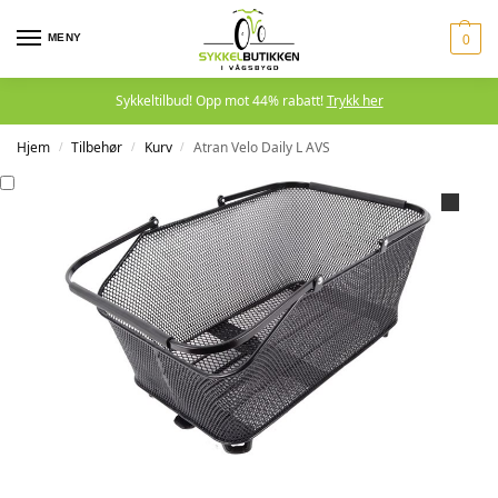
MENY
0
Sykkeltilbud! Opp mot 44% rabatt!
Trykk her
Hjem
Tilbehør
Kurv
Atran Velo Daily L AVS
/
/
/