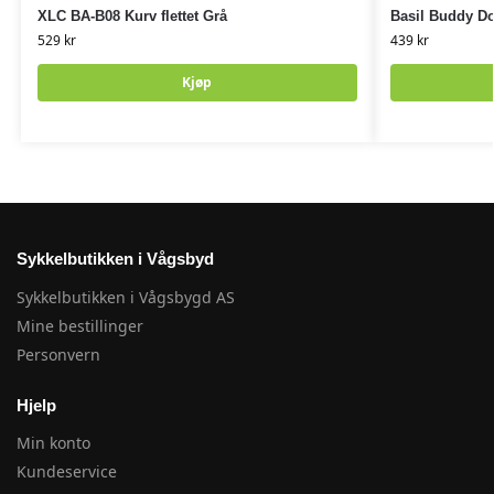
XLC BA-B08 Kurv flettet Grå
Basil Buddy D
529
kr
439
kr
Kjøp
Sykkelbutikken i Vågsbyd
Sykkelbutikken i Vågsbygd AS
Mine bestillinger
Personvern
Hjelp
Min konto
Kundeservice