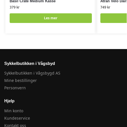
Basil Crate Medium Kasse
Atran Velo Dai
379
kr
749
kr
Les mer
Sykkelbutikken i Vågsbyd
Sykkelbutikken i Vågsbygd AS
Mine bestillinger
Personvern
Hjelp
Min konto
Kundeservice
Kontakt oss