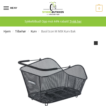
MENY
0
Sykkeltilbud! Opp mot 44% rabatt!
Trykk her
Hjem
Tilbehør
Kurv
Basil Icon M MIK Kurv Bak
/
/
/