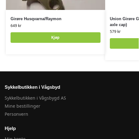
Girøre Husqvarna/Raymon
Union Girøre G
axle cap)
649
kr
579
kr
Kjøp
Sykkelbutikken i Vågsbyd
Sykkelbutikken i Vågsbygd AS
Mine bestillinger
Personvern
Hjelp
Min konto