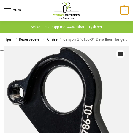
MENY
0
Sykkeltilbud! Opp mot 44% rabatt!
Trykk her
Hjem
Reservedeler
Girøre
Canyon GP0155-01 Derailleur Hanger girøre nr 26
/
/
/