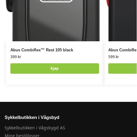
Abus Combiflex™ Rest 105 black
Abus Combifle
399
kr
599
kr
Kjøp
Sykkelbutikken i Vågsbyd
Sykkelbutikken i Vågsbygd AS
Mine bestillinger