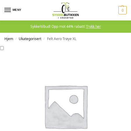
MENY
0
Sykkeltilbud! Opp mot 44% rabatt!
Trykk her
Hjem
Ukategorisert
Felt Aero Trøye XL
/
/