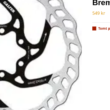
Bre
549
kr
Tomt p