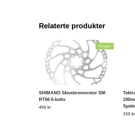
Relaterte produkter
På lager
SHIMANO Skivebremsrotor SM-
Tektr
RT66 6-bolts
180mm
Spide
499
kr
339
k