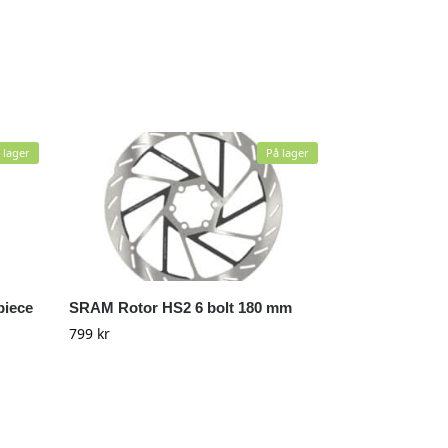
 lager
På lager
piece
SRAM Rotor HS2 6 bolt 180 mm
799
kr