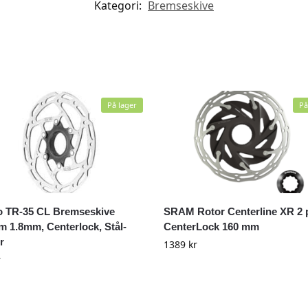
Kategori:
Bremseskive
På lager
På
o TR-35 CL Bremseskive
SRAM Rotor Centerline XR 2 
 1.8mm, Centerlock, Stål-
CenterLock 160 mm
r
1389
kr
r