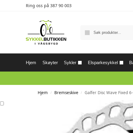
Ring oss på
387 90 003
Hjem
Skøyter
Sykler
Elsparkesykkel
Ba
Hjem
Bremseskive
Galfer Disc Wave Fixed
/
/