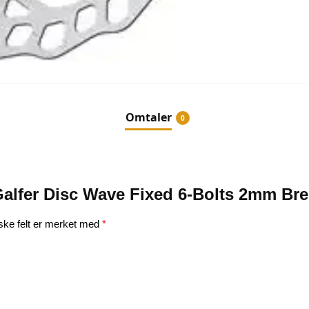
Omtaler
0
e “Galfer Disc Wave Fixed 6-Bolts 2mm 
iske felt er merket med
*