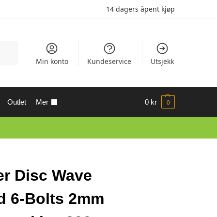
14 dagers åpent kjøp
Søk
Min konto
Kundeservice
Utsjekk
Outlet
Mer
0
kr
0
er Disc Wave
d 6-Bolts 2mm