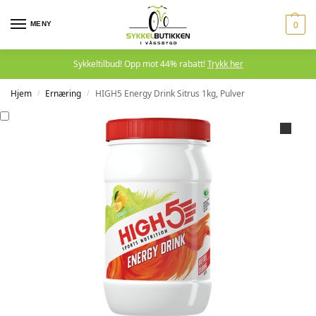
MENY
0
Sykkeltilbud! Opp mot 44% rabatt!
Trykk her
Hjem
Ernæring
HIGH5 Energy Drink Sitrus 1kg, Pulver
/
/