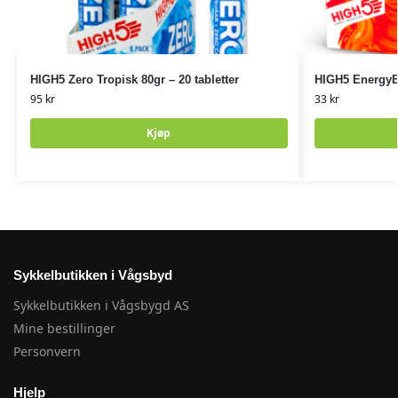
HIGH5 Zero Tropisk 80gr – 20 tabletter
HIGH5 EnergyB
95
kr
33
kr
Kjøp
Sykkelbutikken i Vågsbyd
Sykkelbutikken i Vågsbygd AS
Mine bestillinger
Personvern
Hjelp