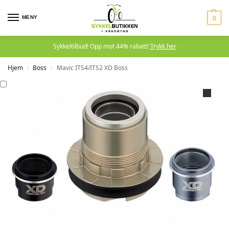
MENY
0
Sykkeltilbud! Opp mot 44% rabatt!
Trykk her
Hjem
Boss
Mavic ITS4/ITS2 XD Boss
/
/