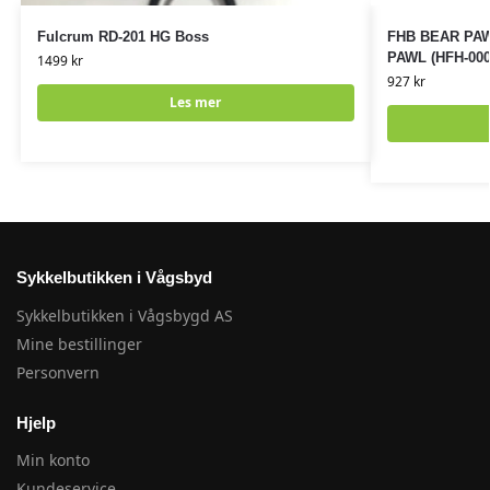
Fulcrum RD-201 HG Boss
FHB BEAR PAW
PAWL (HFH-000
1499
kr
927
kr
Les mer
Sykkelbutikken i Vågsbyd
Sykkelbutikken i Vågsbygd AS
Mine bestillinger
Personvern
Hjelp
Min konto
Kundeservice