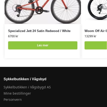
Specialized Jett 24 Satin Redwood / White
Woom Off Air 6
6700
kr
13299
kr
Les mer
Sykkelbutikken i Vågsbyd
Sykkelbutikken i Vågsbygd AS
Mine bestillinger
Personvern