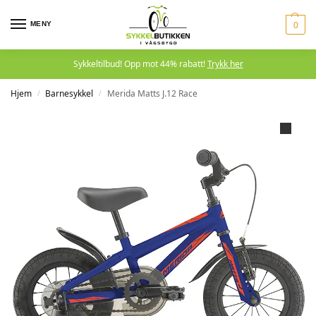
MENY
0
Sykkeltilbud! Opp mot 44% rabatt!
Trykk her
Hjem
Barnesykkel
Merida Matts J.12 Race
/
/