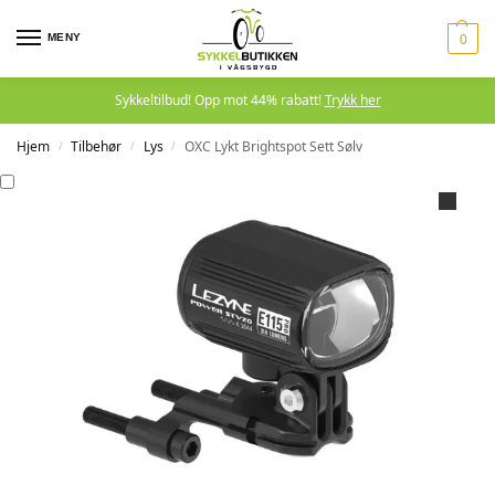
MENY
0
Sykkeltilbud! Opp mot 44% rabatt!
Trykk her
Hjem
Tilbehør
Lys
OXC Lykt Brightspot Sett Sølv
/
/
/