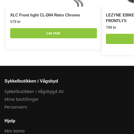
XLC Front light CL-D04 Retro Chrome
LEZYNE EBIK
FRONTLYS
579
kr
798
kr
Les mer
Sykkelbutikken i Vågsbyd
Sykkelbutikken i Vågsbygd AS
Mine bestillinger
Personvern
Hjelp
Min konto