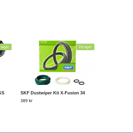
 lager
På lager
GS
SKF Dustwiper Kit X-Fusion 34
389
kr