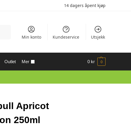
14 dagers åpent kjøp
Søk
Min konto
Kundeservice
Utsjekk
Outlet
Mer
0
kr
0
ull Apricot
ion 250ml