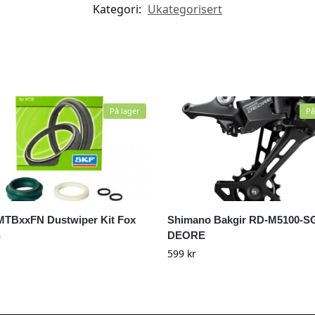
Kategori:
Ukategorisert
På lager
På
TBxxFN Dustwiper Kit Fox
Shimano Bakgir RD-M5100-S
DEORE
r
599
kr