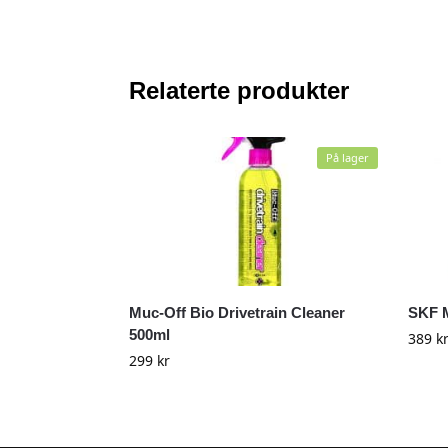
Relaterte produkter
På lager
Muc-Off Bio Drivetrain Cleaner
SKF M
500ml
389
k
299
kr