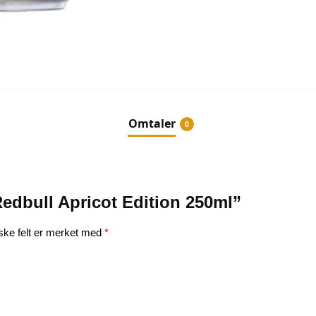
Omtaler
0
“Redbull Apricot Edition 250ml”
iske felt er merket med
*