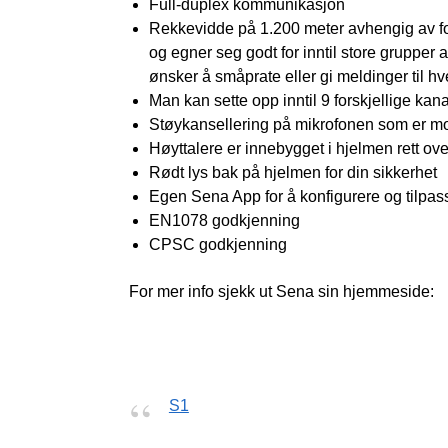
Full-duplex kommunikasjon
Rekkevidde på 1.200 meter avhengig av f
og egner seg godt for inntil store grupper a
ønsker å småprate eller gi meldinger til h
Man kan sette opp inntil 9 forskjellige kana
Støykansellering på mikrofonen som er mo
Høyttalere er innebygget i hjelmen rett ove
Rødt lys bak på hjelmen for din sikkerhet
Egen Sena App for å konfigurere og tilpa
EN1078 godkjenning
CPSC godkjenning
For mer info sjekk ut Sena sin hjemmeside:
S1