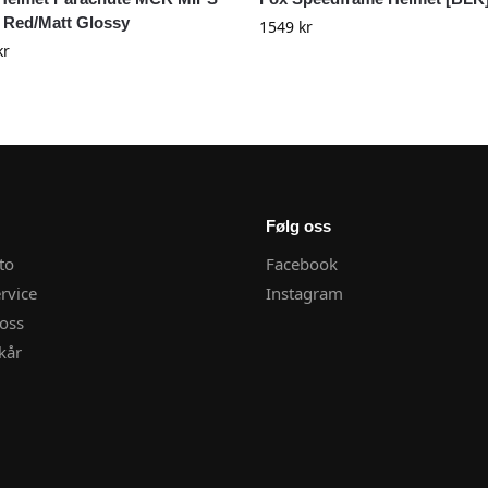
 Red/Matt Glossy
1549
kr
kr
Følg oss
to
Facebook
rvice
Instagram
oss
kår