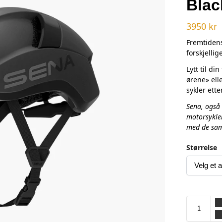
Blac
3950
kr
Fremtidens
forskjellig
Lytt til di
ørene» ell
sykler ett
Sena, også 
motorsykler
med de sam
Størrelse