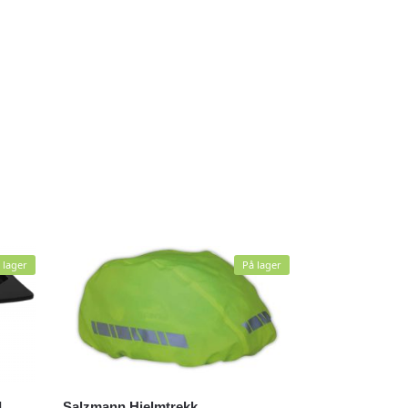
 lager
På lager
]
Salzmann Hjelmtrekk