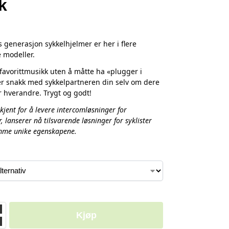
k
 generasjon sykkelhjelmer er her i flere
e modeller.
n favorittmusikk uten å måtte ha «plugger i
er snakk med sykkelpartneren din selv om dere
er hverandre. Trygt og godt!
kjent for å levere intercomløsninger for
, lanserer nå tilsvarende løsninger for syklister
me unike egenskapene.
Kjøp