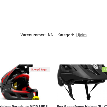
Varenummer:
I/A
Kategori:
Hjelm
Ikke på lager
På
Helmet Parachute MCR MIPS
Fox Speedframe Helmet [BLK