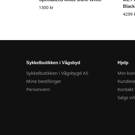
Black
1300
kr
4299
Sykkelbutikken i Vågsbyd
Hjelp
Sykkelbutikken i Vågsbygd AS
Min kon
Mine bestillinger
Kundese
Personvern
Kontakt 
Salgs vil