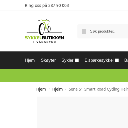
Ring oss på
387 90 003
Hjem
Skøyter
Sykler
Elsparkesykkel
Ba
Hjem
Hjelm
Sena S1 Smart Road Cycling Hel
/
/