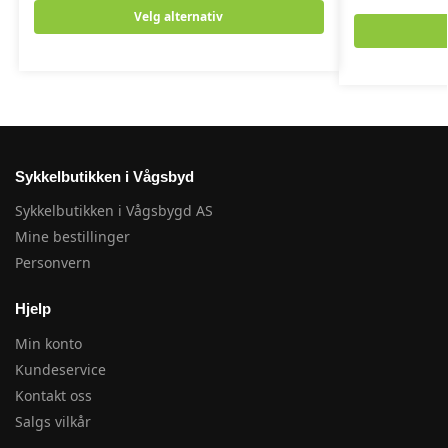
Velg alternativ
Sykkelbutikken i Vågsbyd
Sykkelbutikken i Vågsbygd AS
Mine bestillinger
Personvern
Hjelp
Min konto
Kundeservice
Kontakt oss
Salgs vilkår