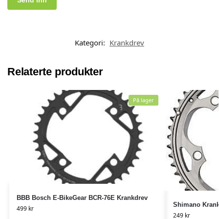
Kategori:
Krankdrev
Relaterte produkter
På lager
BBB Bosch E-BikeGear BCR-76E Krankdrev
Shimano Krankd
499
kr
249
kr