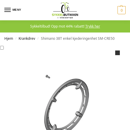
MENY
0
Sykkeltilbud! Opp mot 44% rabatt!
Trykk her
Hjem
Krankdrev
Shimano 38T enkel kjederingenhet SM-CRE50
/
/