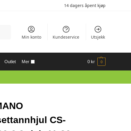
14 dagers åpent kjøp
Søk
Min konto
Kundeservice
Utsjekk
Outlet
Mer
0
kr
0
MANO
ettannhjul CS-