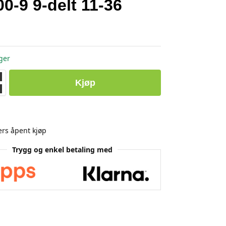
0-9 9-delt 11-36
ger
Kjøp
rs åpent kjøp
Trygg og enkel betaling med