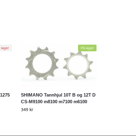
 lager
På lager
-1275
SHIMANO Tannhjul 10T B og 12T D
CS-M9100 m8100 m7100 m6100
349
kr