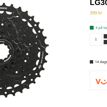
LG30
399
kr
4 på la
14 dage