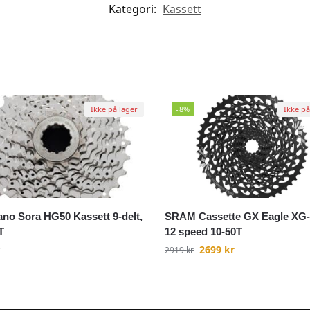
Kategori:
Kassett
Ikke på lager
-8%
Ikke på
no Sora HG50 Kassett 9-delt,
SRAM Cassette GX Eagle XG
T
12 speed 10-50T
r
2699
kr
2919
kr