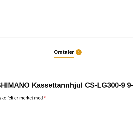
Omtaler
0
 “SHIMANO Kassettannhjul CS-LG300-9 9-
iske felt er merket med
*