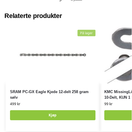
Relaterte produkter
På lager
SRAM PC-GX Eagle Kjede 12-delt 258 gram
KMC MissingLi
sølv
10-Delt, KUN 1 
499
kr
99
kr
Kjøp