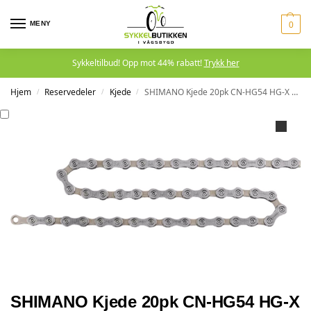
MENY
0
Sykkeltilbud! Opp mot 44% rabatt!
Trykk her
Hjem
Reservedeler
Kjede
SHIMANO Kjede 20pk CN-HG54 HG-X 10-delt 116 ledd Ampull-type ko
/
/
/
SHIMANO Kjede 20pk CN-HG54 HG-X