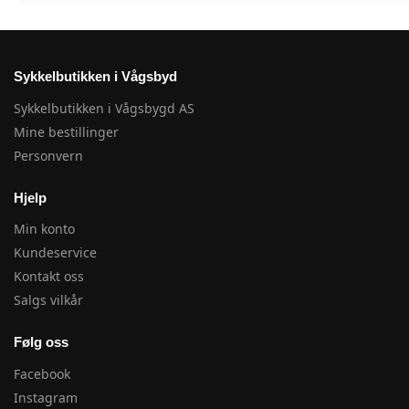
Sykkelbutikken i Vågsbyd
Sykkelbutikken i Vågsbygd AS
Mine bestillinger
Personvern
Hjelp
Min konto
Kundeservice
Kontakt oss
Salgs vilkår
Følg oss
Facebook
Instagram