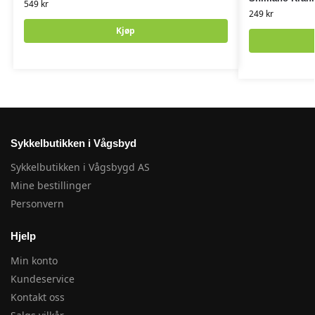
549
kr
249
kr
Kjøp
Sykkelbutikken i Vågsbyd
Sykkelbutikken i Vågsbygd AS
Mine bestillinger
Personvern
Hjelp
Min konto
Kundeservice
Kontakt oss