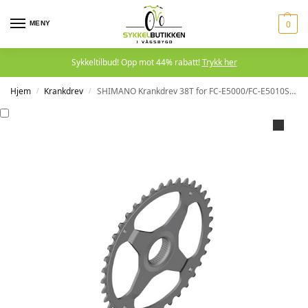
MENY
0
Sykkeltilbud! Opp mot 44% rabatt!
Trykk her
Hjem
Krankdrev
SHIMANO Krankdrev 38T for FC-E5000/FC-E5010SM-CRE50
/
/