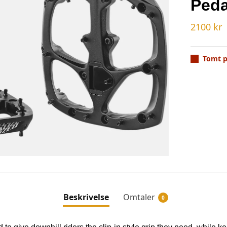
Peda
2100
kr
Tomt p
Beskrivelse
Omtaler
0