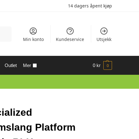
14 dagers åpent kjøp
Søk
Min konto
Kundeservice
Utsjekk
Outlet
Mer
0
kr
0
ialized
slang Platform