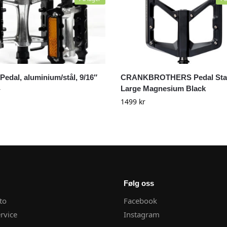
 Pedal, aluminium/stål, 9/16″
CRANKBROTHERS Pedal Sta
Large Magnesium Black
r
1499
kr
Følg oss
to
Facebook
rvice
Instagram