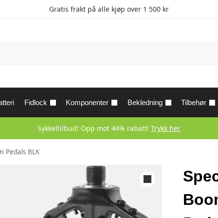
Gratis frakt på alle kjøp over 1 500 kr
tteri
Fidlock
Komponenter
Bekledning
Tilbehør
Sykkeltilbud! Opp mot 44% rabatt!
Trykk her
rm Pedals BLK
Spec
Boom