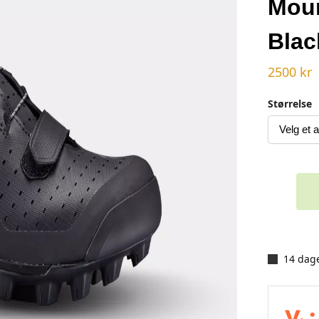
Moun
Blac
2500
kr
Størrelse
14 dage