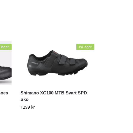
 lager
På lager
hoes
Shimano XC100 MTB Svart SPD
Sko
1299
kr