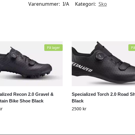
Varenummer:
I/A
Kategori:
Sko
På lager
På
alized Recon 2.0 Gravel &
Specialized Torch 2.0 Road S
ain Bike Shoe Black
Black
kr
2500
kr