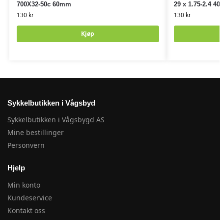
700X32-50c 60mm
29 x 1.75-2.4 
130
kr
130
kr
Kjøp
Sykkelbutikken i Vågsbyd
Sykkelbutikken i Vågsbygd AS
Mine bestillinger
Personvern
Hjelp
Min konto
Kundeservice
Kontakt oss