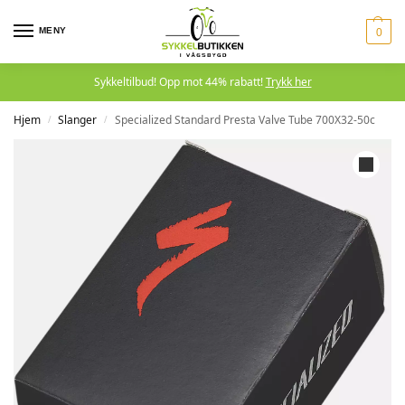
MENY
0
Sykkeltilbud! Opp mot 44% rabatt!
Trykk her
Hjem
Slanger
Specialized Standard Presta Valve Tube 700X32-50c
/
/