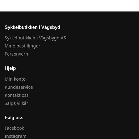
Sykkelbutikken i Vågsbyd
Sykkelbutikken i Vågsbygd AS
Mine bestillinger
Personvern
Hjelp
Min konto
Kundeservice
Kontakt oss
Salgs vilkår
Følg oss
Facebook
Instagram