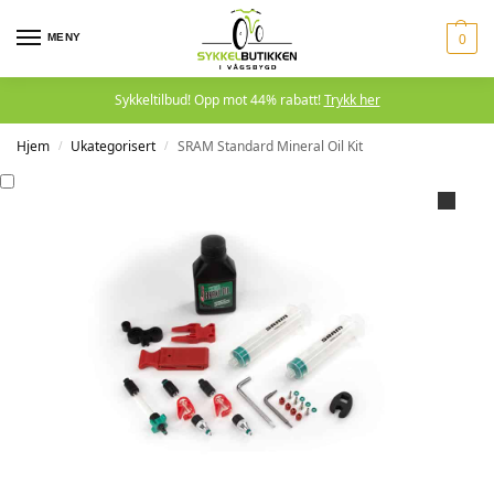
MENY
0
Sykkeltilbud! Opp mot 44% rabatt!
Trykk her
Hjem
Ukategorisert
SRAM Standard Mineral Oil Kit
/
/