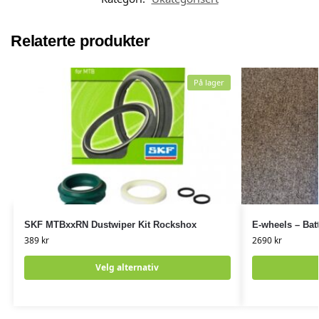
Relaterte produkter
På lager
SKF MTBxxRN Dustwiper Kit Rockshox
E-wheels – Batt
389
kr
2690
kr
Velg alternativ