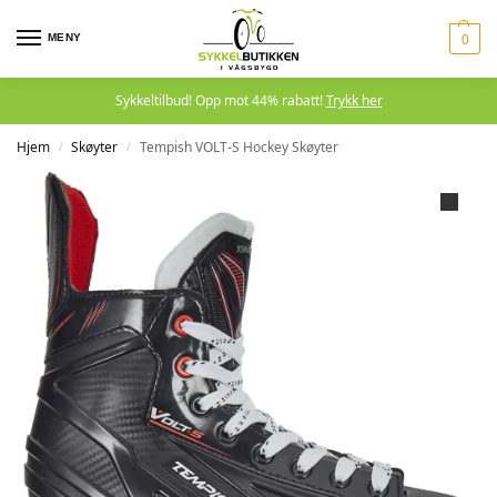
MENY
0
Sykkeltilbud! Opp mot 44% rabatt!
Trykk her
Hjem
Skøyter
Tempish VOLT-S Hockey Skøyter
/
/