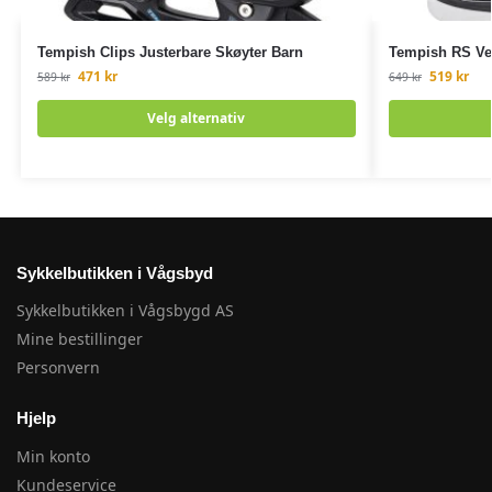
Tempish Clips Justerbare Skøyter Barn
Tempish RS Ver
471
kr
519
kr
589
kr
649
kr
Velg alternativ
Sykkelbutikken i Vågsbyd
Sykkelbutikken i Vågsbygd AS
Mine bestillinger
Personvern
Hjelp
Min konto
Kundeservice