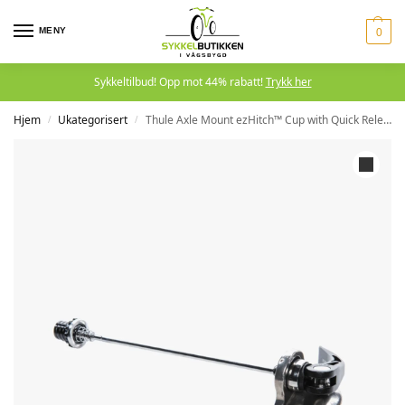
MENY
0
Sykkeltilbud! Opp mot 44% rabatt!
Trykk her
Hjem
Ukategorisert
Thule Axle Mount ezHitch™ Cup with Quick Release Skewer
/
/