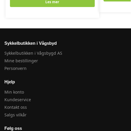
Les mer
Sykkelbutikken i Vågsbyd
Sykkelbutikken i Vågsbygd AS
Mine bestillinger
Personvern
Hjelp
Min konto
Kundeservice
Kontakt oss
Salgs vilkår
Følg oss