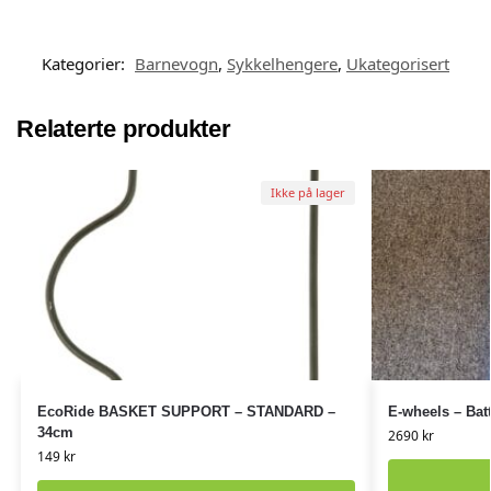
Kategorier:
Barnevogn
,
Sykkelhengere
,
Ukategorisert
Relaterte produkter
Ikke på lager
EcoRide BASKET SUPPORT – STANDARD –
E-wheels – Batt
34cm
2690
kr
149
kr