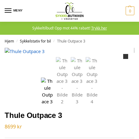
MENY
0
Sykkeltilbud! Opp mot 44% rabatt!
Trykk her
Hjem
Sykkelstativ for bil
Thule Outpace 3
/
/
Thule Outpace 3
8699
kr