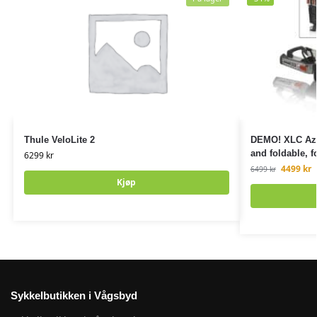
Thule VeloLite 2
DEMO! XLC Azu
and foldable, f
6299
kr
4499
kr
6499
kr
Kjøp
Sykkelbutikken i Vågsbyd