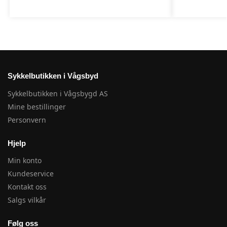
Sykkelbutikken i Vågsbyd
Sykkelbutikken i Vågsbygd AS
Mine bestillinger
Personvern
Hjelp
Min konto
Kundeservice
Kontakt oss
Salgs vilkår
Følg oss