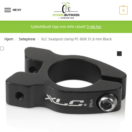
MENY
0
Sykkeltilbud! Opp mot 44% rabatt!
Trykk her
Hjem
Setepinne
XLC Seatpost clamp PC-B08 31,6 mm Black
/
/