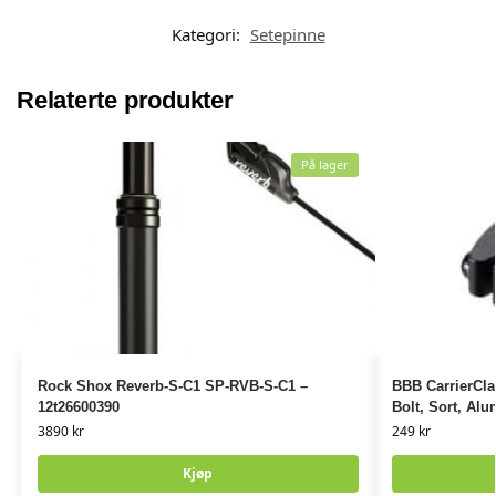
Kategori:
Setepinne
Relaterte produkter
På lager
Rock Shox Reverb-S-C1 SP-RVB-S-C1 –
BBB CarrierCl
12t26600390
Bolt, Sort, Al
3890
kr
249
kr
Kjøp