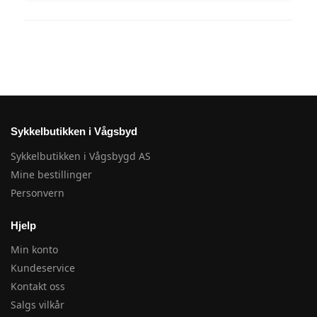
Sykkelbutikken i Vågsbyd
Sykkelbutikken i Vågsbygd AS
Mine bestillinger
Personvern
Hjelp
Min konto
Kundeservice
Kontakt oss
Salgs vilkår