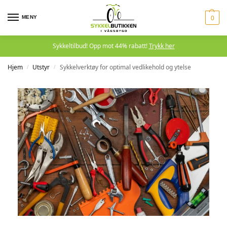
MENY
0
Sykkeltilbud! Opp mot 44% rabatt!
Trykk her
Hjem
Utstyr
Sykkelverktøy for optimal vedlikehold og ytelse
/
/