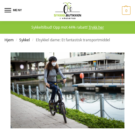
MENY
0
Sykkeltilbud! Opp mot 44% rabatt!
Trykk her
Hjem
Sykkel
Elsykkel dame: Et fantastisk transportmiddel
/
/