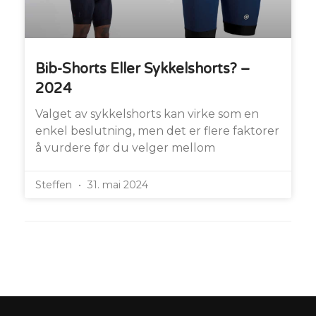
Bib-Shorts Eller Sykkelshorts? –
2024
Valget av sykkelshorts kan virke som en
enkel beslutning, men det er flere faktorer
å vurdere før du velger mellom
Steffen
31. mai 2024