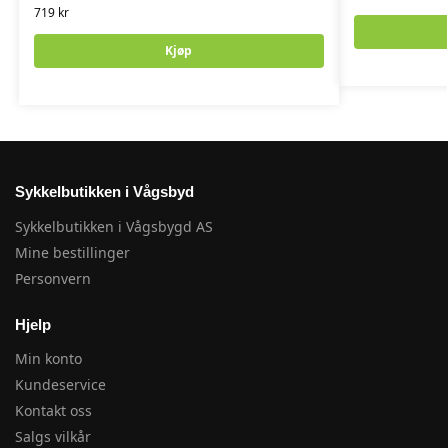
719
kr
Kjøp
Sykkelbutikken i Vågsbyd
Sykkelbutikken i Vågsbygd AS
Mine bestillinger
Personvern
Hjelp
Min konto
Kundeservice
Kontakt oss
Salgs vilkår