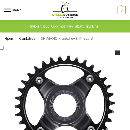
MENY
0
Sykkeltilbud! Opp mot 44% rabatt!
Trykk her
Hjem
Krankdrev
SHIMANO Krankdrev 34T [svart]
/
/