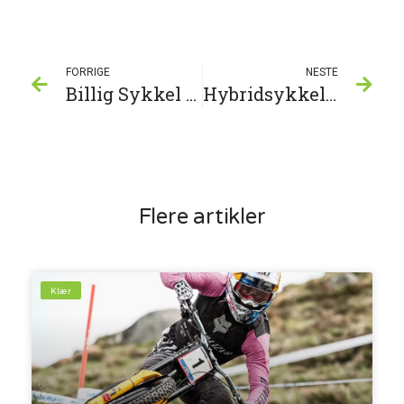
FORRIGE
NESTE
Billig Sykkel – kjøp og vedlikehold
Hybridsykkel for pendling: Kom deg rundt enkelt og miljøvennlig
Flere artikler
Klær