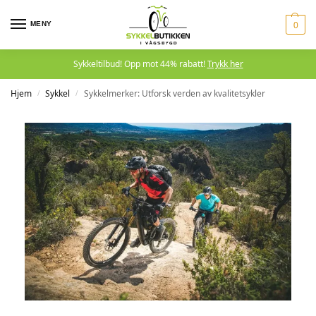
MENY
0
Sykkeltilbud! Opp mot 44% rabatt!
Trykk her
Hjem
Sykkel
Sykkelmerker: Utforsk verden av kvalitetsykler
/
/