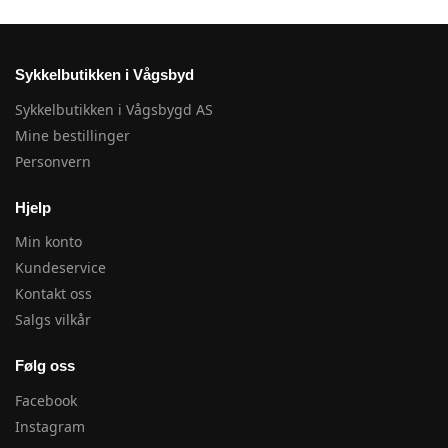
Sykkelbutikken i Vågsbyd
Sykkelbutikken i Vågsbygd AS
Mine bestillinger
Personvern
Hjelp
Min konto
Kundeservice
Kontakt oss
Salgs vilkår
Følg oss
Facebook
Instagram