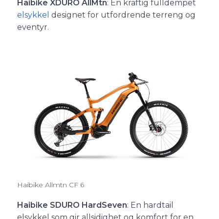
Haibike XDURO AllMtn
: En kraftig fulldempet
elsykkel
designet for utfordrende terreng og
eventyr.
Haibike Allmtn CF 6
Haibike SDURO HardSeven
: En hardtail
elsykkel som gir allsidighet og komfort for en