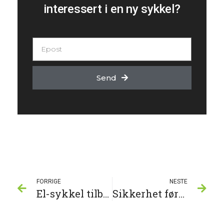
interessert i en ny sykkel?
Send
FORRIGE
NESTE
El-sykkel tilbud – Utforsk kvalitetsmerker med opptil 40% rabatt
Sikkerhet først: Finn din perfekte sykkelhjelm