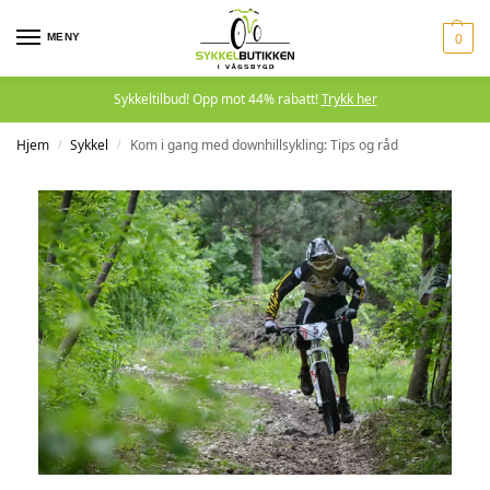
MENY
0
Sykkeltilbud! Opp mot 44% rabatt!
Trykk her
Hjem
Sykkel
Kom i gang med downhillsykling: Tips og råd
/
/